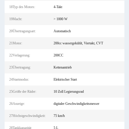
18Typ des Motors:
4-Takt
19Macht:
> 1000 W
20Übertragungsart:
Automatisch
21Motor:
200cc wassergekühlt, Viertakt, CVT
22Verlagerung:
200CC
23Übertragung:
Kettenantrieb
24Startmodus:
Elektrischer Start
25Größe der Räder:
10 Zoll Legierungsrad
26Anzeige:
digitaler Geschwindigkeitsmesser
27Höchstgeschwindigkeit:
75 km/h
28Tankkapazität:
5 L