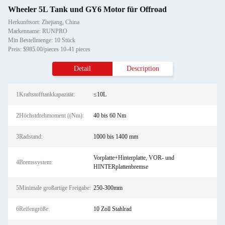
Wheeler 5L Tank und GY6 Motor für Offroad
Herkunftsort: Zhejiang, China
Markenname: RUNPRO
Min Bestellmenge: 10 Stück
Preis: $985.00/pieces 10-41 pieces
Detail
Description
1Kraftstofftankkapazität:
≤10L
2Höchstdrehmoment ((Nm):
40 bis 60 Nm
3Radstand:
1000 bis 1400 mm
Vorplatte+Hinterplatte, VOR- und
4Bremssystem:
HINTERplattenbremse
5Minimale großartige Freigabe:
250-300mm
6Reifengröße:
10 Zoll Stahlrad