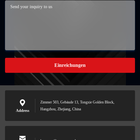
Einreichungen
Zimmer 503, Gebäude 13, Tongxie Golden Block,
Hangzhou, Zhejiang, China
Address