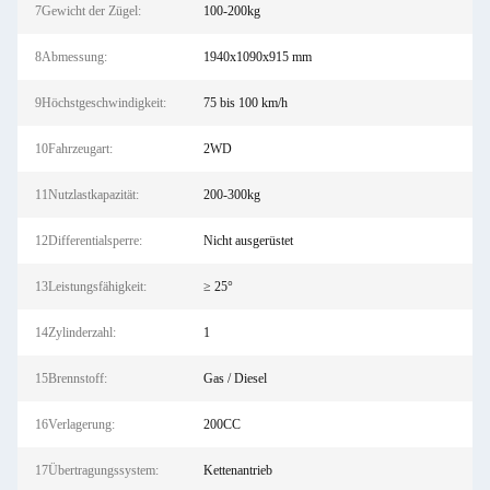
7Gewicht der Zügel:
100-200kg
8Abmessung:
1940x1090x915 mm
9Höchstgeschwindigkeit:
75 bis 100 km/h
10Fahrzeugart:
2WD
11Nutzlastkapazität:
200-300kg
12Differentialsperre:
Nicht ausgerüstet
13Leistungsfähigkeit:
≥ 25°
14Zylinderzahl:
1
15Brennstoff:
Gas / Diesel
16Verlagerung:
200CC
17Übertragungssystem:
Kettenantrieb