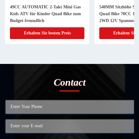
49CC AUTOMATIC 2-Takt Mini Gas
540MM Sitzhöhe Spo
Kids ATV für Kinder Quad Bike zum
Quad Bike 70CC 110
Budget-freundlich
2WD 12V Spannungs
Erhalten Sie besten Preis
Erhalten Sie 
Contact