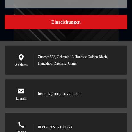
Einreichungen
Zimmer 503, Gebäude 13, Tongxie Golden Block,
Hangzhou, Zhejiang, China
Address
hermes@runprocycle.com
E-mail
0086-182-57109353