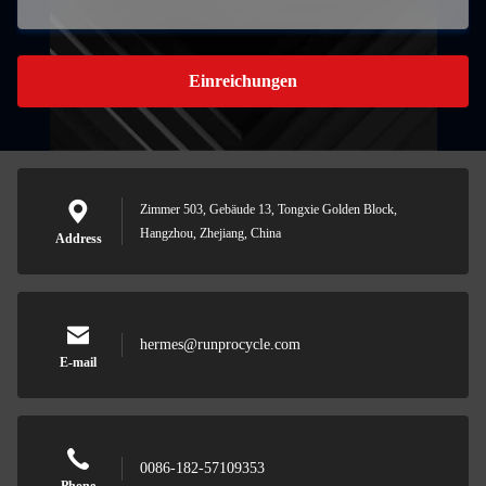
Einreichungen
Zimmer 503, Gebäude 13, Tongxie Golden Block,
Hangzhou, Zhejiang, China
Address
hermes@runprocycle.com
E-mail
0086-182-57109353