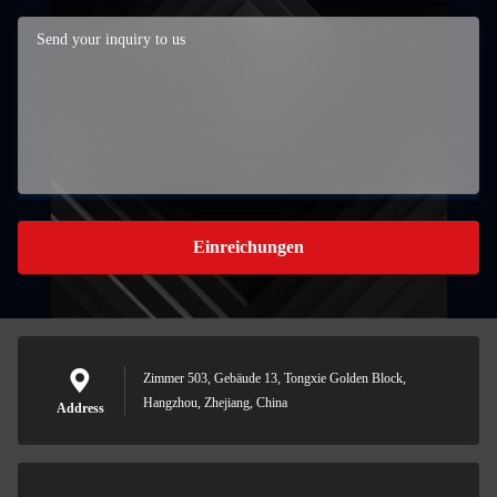
Einreichungen
Zimmer 503, Gebäude 13, Tongxie Golden Block,
Hangzhou, Zhejiang, China
Address