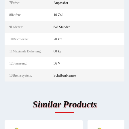
7Farbe:
Anpassbar
8Reifen:
10 Zoll.
9Ladezeit:
6-8 Stunden
10Reichweite:
20 km
11Maximale Belastung:
60 kg
12Steuerung:
36 V
13Bremssystem:
Scheibenbremse
Similar Products