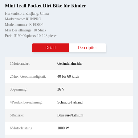
Mini Trail Pocket Dirt Bike für Kinder
Herkunftsort: Zhejiang, China
Markenname: RUNPRO
Modellnummer: R-ED004
Min Bestellmenge: 10 Stück
Preis: $199.00/pieces 10-123 pieces
Detail
Description
1Motorradart:
Geländefahrräder
2Max. Geschwindigkeit:
40 bis 60 km/h
3Spannung:
36 V
4Produktbezeichnung:
Schmutz-Fahrrad
5Batterie:
Bleisäure/Lithium
6Motorleistung:
1000 W