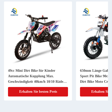
49cc Mini Dirt Bike für Kinder
650mm Länge Gabel 
Automatische Kupplung Max.
Sport Pit Bike 90cc 
Geschwindigkeit 40km/h 10/10 Räder
Dirt Bike Moto Cros
2024 Modell
Erhalten Sie besten Preis
Erhalten Sie 