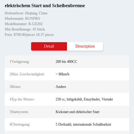
elektrischem Start und Scheibenbremse
Herkunftsort: Zhejiang, China
Markenname: RUNPRO
Modellnummer: R-GD202
Min Bestellmenge: 10 Stück
Preis: $769.00/pieces 10-37 pieces
Detail
Description
1Verlagerung:
200 bis 400CC
2Max. Geschwindigkeit:
> 80km/h
3Motor:
Andere
4Typ des Motors:
250 cc, luftgekühlt, Einzylinder, Viertakt
5Startsystem:
Kickstart und elektrischer Start
6Übertragung:
5 Drehzahl, internationale Schaltbarkeit