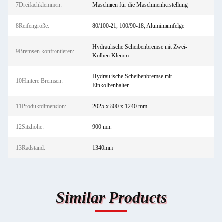
7Dreifachklemmen:
Maschinen für die Maschinenherstellung
8Reifengröße:
80/100-21, 100/90-18, Aluminiumfelge
Hydraulische Scheibenbremse mit Zwei-
9Bremsen konfrontieren:
Kolben-Klemm
Hydraulische Scheibenbremse mit
10Hintere Bremsen:
Einkolbenhalter
11Produktdimension:
2025 x 800 x 1240 mm
12Sitzhöhe:
900 mm
13Radstand:
1340mm
Similar Products