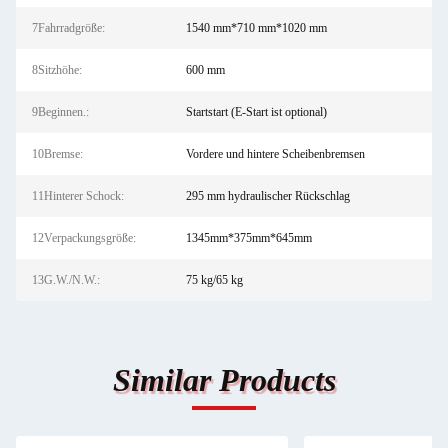
7Fahrradgröße:
1540 mm*710 mm*1020 mm
8Sitzhöhe:
600 mm
9Beginnen.:
Startstart (E-Start ist optional)
10Bremse:
Vordere und hintere Scheibenbremsen
11Hinterer Schock:
295 mm hydraulischer Rückschlag
12Verpackungsgröße:
1345mm*375mm*645mm
13G.W./N.W.:
75 kg/65 kg
Similar Products