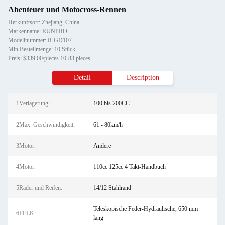
Abenteuer und Motocross-Rennen
Herkunftsort: Zhejiang, China
Markenname: RUNPRO
Modellnummer: R-GD107
Min Bestellmenge: 10 Stück
Preis: $339.00/pieces 10-83 pieces
Detail
Description
1Verlagerung:
100 bis 200CC
2Max. Geschwindigkeit:
61 - 80km/h
3Motor:
Andere
4Motor:
110cc 125cc 4 Takt-Handbuch
5Räder und Reifen:
14/12 Stahlrand
Teleskopische Feder-Hydraulische, 650 mm
6FELK:
lang